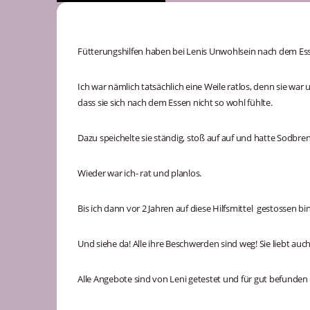
Beschreibung
Fütterungshilfen haben bei Lenis Unwohlsein nach dem Es
Ich war nämlich tatsächlich eine Weile ratlos, denn sie war
dass sie sich nach dem Essen nicht so wohl fühlte.
Dazu speichelte sie ständig, stoß auf auf und hatte Sodbre
Wieder war ich- rat und planlos.
Bis ich dann vor 2 Jahren auf diese Hilfsmittel gestossen bin
Und siehe da! Alle ihre Beschwerden sind weg! Sie liebt auch
Alle Angebote sind von Leni getestet und für gut befunden