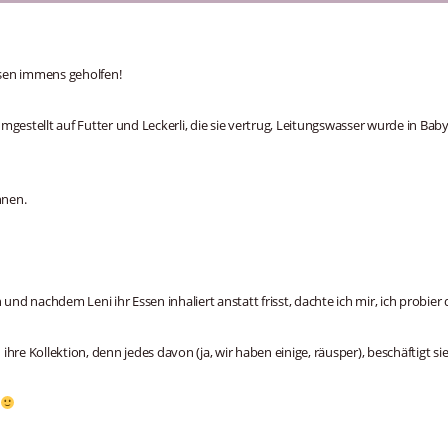
sen immens geholfen!
 umgestellt auf Futter und Leckerli, die sie vertrug, Leitungswasser wurde in B
nnen.
 und nachdem Leni ihr Essen inhaliert anstatt frisst, dachte ich mir, ich probier 
 ihre Kollektion, denn jedes davon (ja, wir haben einige, räusper), beschäftigt s