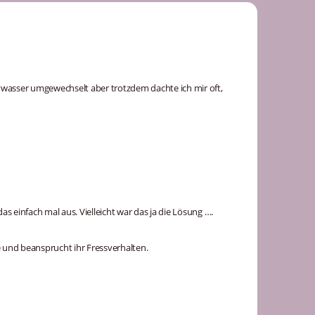
abywasser umgewechselt aber trotzdem dachte ich mir oft,
das einfach mal aus. Vielleicht war das ja die Lösung ….
ie und beansprucht ihr Fressverhalten.