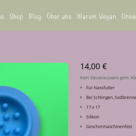
me
Shop
Blog
Über uns
Warum Vegan
Unse
14,00
€
Kein Steuerausweis gem. Kl
Für Nassfutter
Bei Schlingen, Sodbrenn
17 x 17
Silikon
Geschirrmaschinenfest