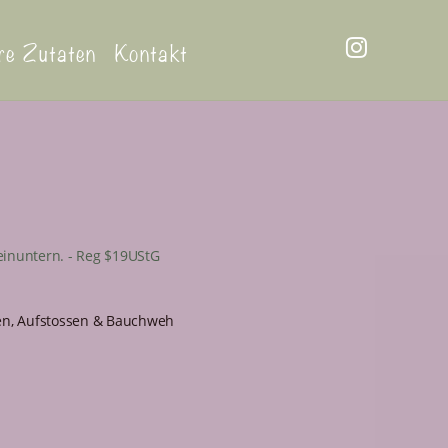
re Zutaten
Kontakt
einuntern. - Reg $19UStG
en, Aufstossen & Bauchweh