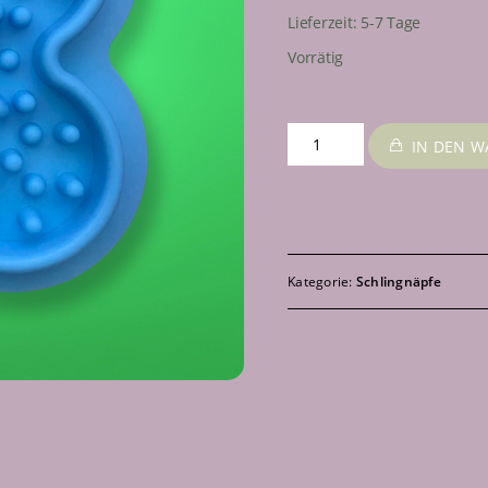
Lieferzeit:
5-7 Tage
Vorrätig
Slowfeeder
IN DEN 
/
Anti-
Schlingnapf,Leckmatte,
Blume,
Blau
Kategorie:
Schlingnäpfe
Menge