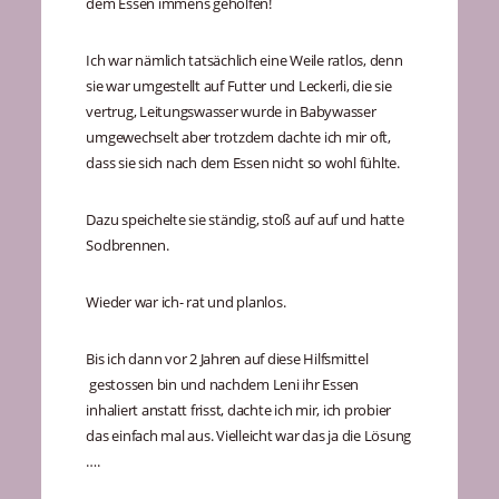
dem Essen immens geholfen!
Ich war nämlich tatsächlich eine Weile ratlos, denn
sie war umgestellt auf Futter und Leckerli, die sie
vertrug, Leitungswasser wurde in Babywasser
umgewechselt aber trotzdem dachte ich mir oft,
dass sie sich nach dem Essen nicht so wohl fühlte.
Dazu speichelte sie ständig, stoß auf auf und hatte
Sodbrennen.
Wieder war ich- rat und planlos.
Bis ich dann vor 2 Jahren auf diese Hilfsmittel
gestossen bin und nachdem Leni ihr Essen
inhaliert anstatt frisst, dachte ich mir, ich probier
das einfach mal aus. Vielleicht war das ja die Lösung
….