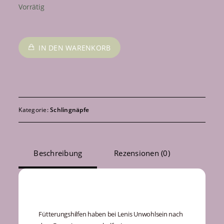
Vorrätig
Slowfeeder,
IN DEN WARENKORB
Anti-
Schlingmatte,
Leckmatte,
Eule,
Rosa
Kategorie:
Schlingnäpfe
Menge
Beschreibung
Rezensionen (0)
Beschreibung
Fütterungshilfen haben bei Lenis Unwohlsein nach