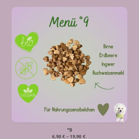
°9
6,90
€
–
19,90
€