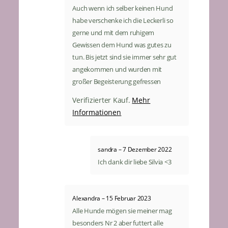
Auch wenn ich selber keinen Hund
habe verschenke ich die Leckerli so
gerne und mit dem ruhigem
Gewissen dem Hund was gutes zu
tun. Bis jetzt sind sie immer sehr gut
angekommen und wurden mit
großer Begeisterung gefressen
Mehr
Verifizierter Kauf.
Informationen
sandra
–
7 Dezember 2022
Ich dank dir liebe Silvia <3
Alexandra
–
15 Februar 2023
Alle Hunde mögen sie meiner mag
besonders Nr 2 aber futtert alle